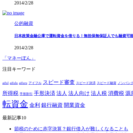
2014/2/28
公的融資
日本政策金融公庫で運転資金を借りる！無担保無保証人でも融資可
2014/2/28
「マネーぽん」
注目キーワード
スピード審査
aiful
aifulu
aifuru
アイフル
スピード決済
スピード融資
ノンバン
所得税
手形決済
法人
法人向け
法人税
消費税
源
手形割引
転資金
金利
銀行融資
開業資金
最新記事10
節税のために赤字決算？銀行借入が難しくなることも