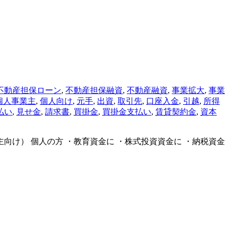
不動産担保ローン
,
不動産担保融資
,
不動産融資
,
事業拡大
,
事業
個人事業主
,
個人向け
,
元手
,
出資
,
取引先
,
口座入金
,
引越
,
所得
払い
,
見せ金
,
請求書
,
買掛金
,
買掛金支払い
,
賃貸契約金
,
資本
向け） 個人の方 ・教育資金に ・株式投資資金に ・納税資金