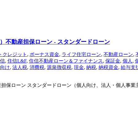
不動産担保ローン - スタンダードローン
トクレジット
,
ボーナス資金
,
ライフ住宅ローン
,
不動産ローン
,
信
,
住信L&F
,
住信不動産ローン＆ファイナンス
,
保証金
,
個人
,
向け
,
法人税
,
消費税
,
源泉徴収税
,
現金
,
納税
,
納税資金
,
給与支
担保ローン スタンダードローン（個人向け、法人・個人事業主