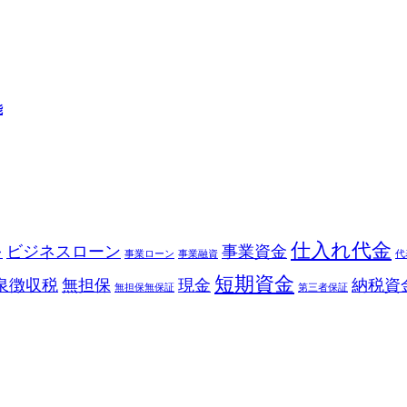
能
仕入れ代金
ビジネスローン
事業資金
ク
事業ローン
事業融資
代
短期資金
泉徴収税
無担保
現金
納税資
無担保無保証
第三者保証