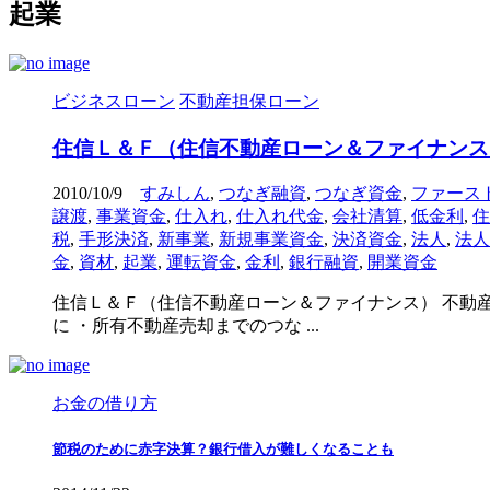
起業
ビジネスローン
不動産担保ローン
住信Ｌ＆Ｆ（住信不動産ローン＆ファイナンス）
2010/10/9
すみしん
,
つなぎ融資
,
つなぎ資金
,
ファース
譲渡
,
事業資金
,
仕入れ
,
仕入れ代金
,
会社清算
,
低金利
,
住
税
,
手形決済
,
新事業
,
新規事業資金
,
決済資金
,
法人
,
法人
金
,
資材
,
起業
,
運転資金
,
金利
,
銀行融資
,
開業資金
住信Ｌ＆Ｆ（住信不動産ローン＆ファイナンス） 不動産
に ・所有不動産売却までのつな ...
お金の借り方
節税のために赤字決算？銀行借入が難しくなることも