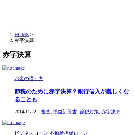
HOME
>
赤字決算
赤字決算
お金の借り方
節税のために赤字決算？銀行借入が難しくな
ることも
2014/11/22
審査
,
損益計算書
,
節税対策
,
赤字決算
ビジネスローン
不動産担保ローン