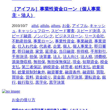
［アイフル］事業性資金ローン（個人事業
主・法人）
2010/10/7
aiful
,
aifulu
,
aifuru
,
お金
,
アイフル
,
キャッシ
ュ
,
キャッシュフロー
,
スピード審査
,
スピード決済
,
ス
ピード融資
,
ノンバンク
,
ビジネスローン
,
リース会社
,
不動産担保
,
事業ローン
,
事業性資金
,
事業融資
,
事業資
金
,
仕入れ代金
,
代表者
,
企業
,
個人
,
個人事業主
,
即日審
査
,
即日融資
,
家賃
,
延滞金
,
当日融資
,
所得税
,
手形割引
,
手形決済
,
担保
,
決算書
,
法人
,
法人向け
,
法人税
,
消費税
,
源泉徴収税
,
無担保
,
無担保無保証
,
現金
,
短期資金
,
税金
支払
,
第三者保証
,
納税資金
,
経営者
,
給料支払
,
総量規
制
,
総量規制対象外
,
融資審査
,
融資条件
,
融資額
,
買取
,
買掛金
,
賃料
,
資金繰り
,
資金面
,
赤字決算
,
運転資金
,
銀
行
,
銀行取引
,
黒字化
,
黒字決算
お金の借り方