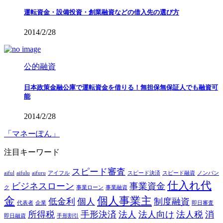
運転資金・設備投資・創業融資などの借入先の選び方
2014/2/28
公的融資
日本政策金融公庫で運転資金を借りる！無担保無保証人でも融資可
能
2014/2/28
「マネーぽん」
注目キーワード
スピード審査
aiful
aifulu
aifuru
アイフル
スピード決済
スピード融資
ノンバン
仕入れ代
ビジネスローン
事業資金
ク
事業ローン
事業融資
金
個人事業主
低金利
個人
制度融資
代表者
企業
即日審査
所得税
手形決済
法人
法人向け
法人税
消
即日融資
手形割引