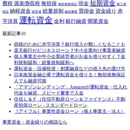
短期資金
費税
源泉徴収税
無担保
現金
無担保無保証
第三者
納税資金
総量規制
買掛金
資金繰り
赤
保証
経営者
融資審査
運転資金
字決算
金利
銀行融資
開業資金
最新記事10
節税のために赤字決算？銀行借入が難しくなることも
楽天銀行がビジネスローン？中小企業向け事業者融資
個人事業主や中小企業経営者がお金を借りやすく？金
利規制緩和・総量規制緩和へ
運転資金・設備投資・創業融資などの借入先の選び方
日本政策金融公庫で運転資金を借りる！無担保無保証
人でも融資可能
「アマゾンレンディング」Amazonが運転資金・仕入れ
代金を融資。スピード審査で入金
住信Ｌ＆Ｆ（住信不動産ローン＆ファイナンス）不動
産担保ローン - スタンダードローン
［アイフル］事業性資金ローン（個人事業主・法人）
事業資金・資金繰りの相談なら