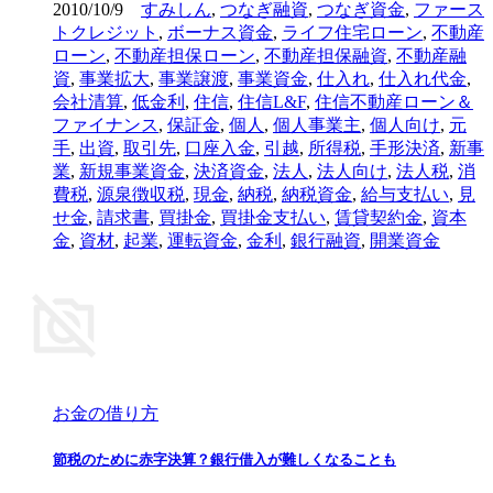
2010/10/9
すみしん
,
つなぎ融資
,
つなぎ資金
,
ファース
トクレジット
,
ボーナス資金
,
ライフ住宅ローン
,
不動産
ローン
,
不動産担保ローン
,
不動産担保融資
,
不動産融
資
,
事業拡大
,
事業譲渡
,
事業資金
,
仕入れ
,
仕入れ代金
,
会社清算
,
低金利
,
住信
,
住信L&F
,
住信不動産ローン＆
ファイナンス
,
保証金
,
個人
,
個人事業主
,
個人向け
,
元
手
,
出資
,
取引先
,
口座入金
,
引越
,
所得税
,
手形決済
,
新事
業
,
新規事業資金
,
決済資金
,
法人
,
法人向け
,
法人税
,
消
費税
,
源泉徴収税
,
現金
,
納税
,
納税資金
,
給与支払い
,
見
せ金
,
請求書
,
買掛金
,
買掛金支払い
,
賃貸契約金
,
資本
金
,
資材
,
起業
,
運転資金
,
金利
,
銀行融資
,
開業資金
お金の借り方
節税のために赤字決算？銀行借入が難しくなることも