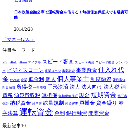
日本政策金融公庫で運転資金を借りる！無担保無保証人でも融資可
能
2014/2/28
「マネーぽん」
注目キーワード
スピード審査
aiful
aifulu
aifuru
アイフル
スピード決済
スピード融資
ノンバン
仕入れ代
ビジネスローン
事業資金
ク
事業ローン
事業融資
金
個人事業主
低金利
個人
制度融資
代表者
企業
即日審査
所得税
手形決済
法人
法人向け
法人税
消
即日融資
手形割引
短期資金
費税
源泉徴収税
無担保
現金
無担保無保証
第三者
納税資金
総量規制
買掛金
資金繰り
赤
保証
経営者
融資審査
運転資金
字決算
金利
銀行融資
開業資金
最新記事10