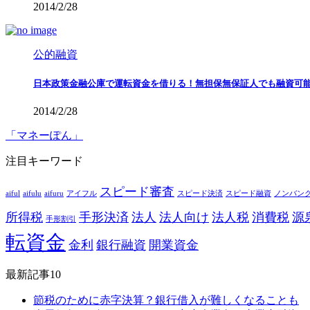
2014/2/28
公的融資
日本政策金融公庫で運転資金を借りる！無担保無保証人でも融資可
2014/2/28
「マネーぽん」
注目キーワード
スピード審査
aiful
aifulu
aifuru
アイフル
スピード決済
スピード融資
ノンバン
所得税
手形決済
法人
法人向け
法人税
消費税
源
手形割引
転資金
金利
銀行融資
開業資金
最新記事10
節税のために赤字決算？銀行借入が難しくなることも