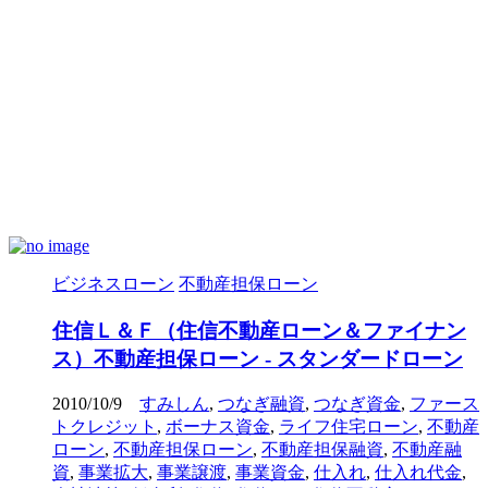
ビジネスローン
不動産担保ローン
住信Ｌ＆Ｆ（住信不動産ローン＆ファイナン
ス）不動産担保ローン - スタンダードローン
2010/10/9
すみしん
,
つなぎ融資
,
つなぎ資金
,
ファース
トクレジット
,
ボーナス資金
,
ライフ住宅ローン
,
不動産
ローン
,
不動産担保ローン
,
不動産担保融資
,
不動産融
資
,
事業拡大
,
事業譲渡
,
事業資金
,
仕入れ
,
仕入れ代金
,