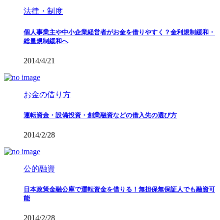
法律・制度
個人事業主や中小企業経営者がお金を借りやすく？金利規制緩和・
総量規制緩和へ
2014/4/21
お金の借り方
運転資金・設備投資・創業融資などの借入先の選び方
2014/2/28
公的融資
日本政策金融公庫で運転資金を借りる！無担保無保証人でも融資可
能
2014/2/28