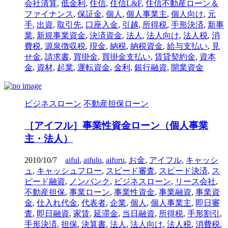
会社清算
,
低金利
,
住信
,
住信L&F
,
住信不動産ローン＆
ファイナンス
,
保証金
,
個人
,
個人事業主
,
個人向け
,
元
手
,
出資
,
取引先
,
口座入金
,
引越
,
所得税
,
手形決済
,
新事
業
,
新規事業資金
,
決済資金
,
法人
,
法人向け
,
法人税
,
消
費税
,
源泉徴収税
,
現金
,
納税
,
納税資金
,
給与支払い
,
見
せ金
,
請求書
,
買掛金
,
買掛金支払い
,
賃貸契約金
,
資本
金
,
資材
,
起業
,
運転資金
,
金利
,
銀行融資
,
開業資金
ビジネスローン
不動産担保ローン
［アイフル］事業性資金ローン（個人事業
主・法人）
2010/10/7
aiful
,
aifulu
,
aifuru
,
お金
,
アイフル
,
キャッシ
ュ
,
キャッシュフロー
,
スピード審査
,
スピード決済
,
ス
ピード融資
,
ノンバンク
,
ビジネスローン
,
リース会社
,
不動産担保
,
事業ローン
,
事業性資金
,
事業融資
,
事業資
金
,
仕入れ代金
,
代表者
,
企業
,
個人
,
個人事業主
,
即日審
査
,
即日融資
,
家賃
,
延滞金
,
当日融資
,
所得税
,
手形割引
,
手形決済
,
担保
,
決算書
,
法人
,
法人向け
,
法人税
,
消費税
,