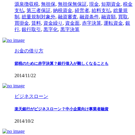
源泉徴収税
,
無担保
,
無担保無保証
,
現金
,
短期資金
,
税金
支払
,
第三者保証
,
納税資金
,
経営者
,
給料支払
,
総量規
制
,
総量規制対象外
,
融資審査
,
融資条件
,
融資額
,
買取
,
買掛金
,
賃料
,
資金繰り
,
資金面
,
赤字決算
,
運転資金
,
銀
行
,
銀行取引
,
黒字化
,
黒字決算
お金の借り方
節税のために赤字決算？銀行借入が難しくなることも
2014/11/22
ビジネスローン
楽天銀行がビジネスローン？中小企業向け事業者融資
2014/10/2