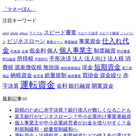
「マネーぽん」
注目キーワード
スピード審査
aiful
aifulu
aifuru
アイフル
スピード決済
スピード融資
ノンバン
仕入れ代
ビジネスローン
事業資金
ク
事業ローン
事業融資
金
個人事業主
低金利
個人
制度融資
代表者
企業
即日審査
所得税
手形決済
法人
法人向け
法人税
消
即日融資
手形割引
短期資金
費税
源泉徴収税
無担保
現金
無担保無保証
第三者
納税資金
総量規制
買掛金
資金繰り
赤
保証
経営者
融資審査
運転資金
字決算
金利
銀行融資
開業資金
最新記事10
節税のために赤字決算？銀行借入が難しくなることも
楽天銀行がビジネスローン？中小企業向け事業者融資
個人事業主や中小企業経営者がお金を借りやすく？金
利規制緩和・総量規制緩和へ
運転資金・設備投資・創業融資などの借入先の選び方