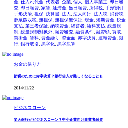
金
,
仕入れ代金
,
代表者
,
企業
,
個人
,
個人事業主
,
即日審
査
,
即日融資
,
家賃
,
延滞金
,
当日融資
,
所得税
,
手形割引
,
手形決済
,
担保
,
決算書
,
法人
,
法人向け
,
法人税
,
消費税
,
源泉徴収税
,
無担保
,
無担保無保証
,
現金
,
短期資金
,
税金
支払
,
第三者保証
,
納税資金
,
経営者
,
給料支払
,
総量規
制
,
総量規制対象外
,
融資審査
,
融資条件
,
融資額
,
買取
,
買掛金
,
賃料
,
資金繰り
,
資金面
,
赤字決算
,
運転資金
,
銀
行
,
銀行取引
,
黒字化
,
黒字決算
お金の借り方
節税のために赤字決算？銀行借入が難しくなることも
2014/11/22
ビジネスローン
楽天銀行がビジネスローン？中小企業向け事業者融資