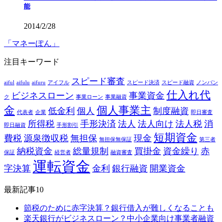
能
2014/2/28
「マネーぽん」
注目キーワード
スピード審査
aiful
aifulu
aifuru
アイフル
スピード決済
スピード融資
ノンバン
仕入れ代
ビジネスローン
事業資金
ク
事業ローン
事業融資
金
個人事業主
低金利
個人
制度融資
代表者
企業
即日審査
所得税
手形決済
法人
法人向け
法人税
消
即日融資
手形割引
短期資金
費税
源泉徴収税
無担保
現金
無担保無保証
第三者
納税資金
総量規制
買掛金
資金繰り
赤
保証
経営者
融資審査
運転資金
字決算
金利
銀行融資
開業資金
最新記事10
節税のために赤字決算？銀行借入が難しくなることも
楽天銀行がビジネスローン？中小企業向け事業者融資