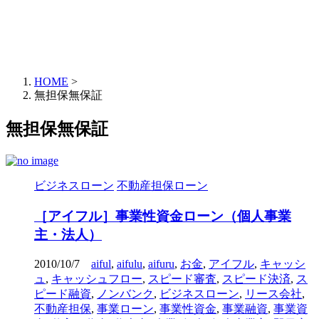
HOME
>
無担保無保証
無担保無保証
ビジネスローン
不動産担保ローン
［アイフル］事業性資金ローン（個人事業
主・法人）
2010/10/7
aiful
,
aifulu
,
aifuru
,
お金
,
アイフル
,
キャッシ
ュ
,
キャッシュフロー
,
スピード審査
,
スピード決済
,
ス
ピード融資
,
ノンバンク
,
ビジネスローン
,
リース会社
,
不動産担保
,
事業ローン
,
事業性資金
,
事業融資
,
事業資