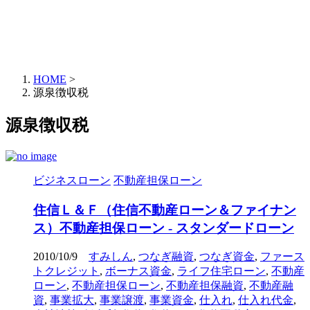
HOME
>
源泉徴収税
源泉徴収税
ビジネスローン
不動産担保ローン
住信Ｌ＆Ｆ（住信不動産ローン＆ファイナン
ス）不動産担保ローン - スタンダードローン
2010/10/9
すみしん
,
つなぎ融資
,
つなぎ資金
,
ファース
トクレジット
,
ボーナス資金
,
ライフ住宅ローン
,
不動産
ローン
,
不動産担保ローン
,
不動産担保融資
,
不動産融
資
,
事業拡大
,
事業譲渡
,
事業資金
,
仕入れ
,
仕入れ代金
,