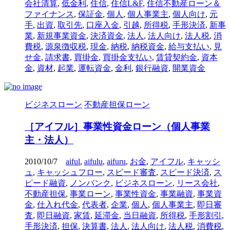
会社清算
,
低金利
,
住信
,
住信L&F
,
住信不動産ローン＆
ファイナンス
,
保証金
,
個人
,
個人事業主
,
個人向け
,
元
手
,
出資
,
取引先
,
口座入金
,
引越
,
所得税
,
手形決済
,
新事
業
,
新規事業資金
,
決済資金
,
法人
,
法人向け
,
法人税
,
消
費税
,
源泉徴収税
,
現金
,
納税
,
納税資金
,
給与支払い
,
見
せ金
,
請求書
,
買掛金
,
買掛金支払い
,
賃貸契約金
,
資本
金
,
資材
,
起業
,
運転資金
,
金利
,
銀行融資
,
開業資金
ビジネスローン
不動産担保ローン
［アイフル］事業性資金ローン（個人事業
主・法人）
2010/10/7
aiful
,
aifulu
,
aifuru
,
お金
,
アイフル
,
キャッシ
ュ
,
キャッシュフロー
,
スピード審査
,
スピード決済
,
ス
ピード融資
,
ノンバンク
,
ビジネスローン
,
リース会社
,
不動産担保
,
事業ローン
,
事業性資金
,
事業融資
,
事業資
金
,
仕入れ代金
,
代表者
,
企業
,
個人
,
個人事業主
,
即日審
査
,
即日融資
,
家賃
,
延滞金
,
当日融資
,
所得税
,
手形割引
,
手形決済
,
担保
,
決算書
,
法人
,
法人向け
,
法人税
,
消費税
,