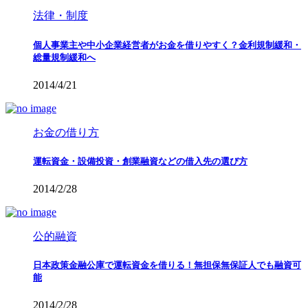
法律・制度
個人事業主や中小企業経営者がお金を借りやすく？金利規制緩和・
総量規制緩和へ
2014/4/21
お金の借り方
運転資金・設備投資・創業融資などの借入先の選び方
2014/2/28
公的融資
日本政策金融公庫で運転資金を借りる！無担保無保証人でも融資可
能
2014/2/28