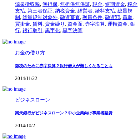
源泉徴収税
,
無担保
,
無担保無保証
,
現金
,
短期資金
,
税金
支払
,
第三者保証
,
納税資金
,
経営者
,
給料支払
,
総量規
制
,
総量規制対象外
,
融資審査
,
融資条件
,
融資額
,
買取
,
買掛金
,
賃料
,
資金繰り
,
資金面
,
赤字決算
,
運転資金
,
銀
行
,
銀行取引
,
黒字化
,
黒字決算
お金の借り方
節税のために赤字決算？銀行借入が難しくなることも
2014/11/22
ビジネスローン
楽天銀行がビジネスローン？中小企業向け事業者融資
2014/10/2