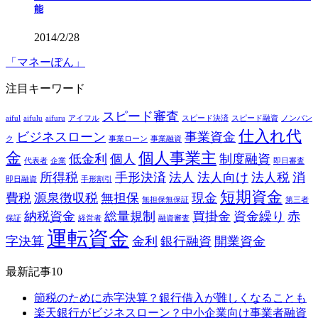
能
2014/2/28
「マネーぽん」
注目キーワード
スピード審査
aiful
aifulu
aifuru
アイフル
スピード決済
スピード融資
ノンバン
仕入れ代
ビジネスローン
事業資金
ク
事業ローン
事業融資
金
個人事業主
低金利
個人
制度融資
代表者
企業
即日審査
所得税
手形決済
法人
法人向け
法人税
消
即日融資
手形割引
短期資金
費税
源泉徴収税
無担保
現金
無担保無保証
第三者
納税資金
総量規制
買掛金
資金繰り
赤
保証
経営者
融資審査
運転資金
字決算
金利
銀行融資
開業資金
最新記事10
節税のために赤字決算？銀行借入が難しくなることも
楽天銀行がビジネスローン？中小企業向け事業者融資