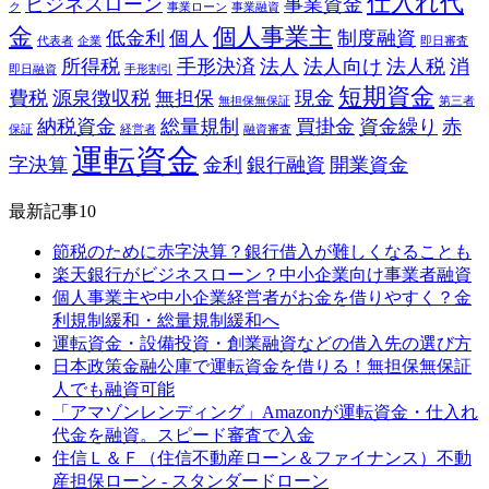
仕入れ代
ビジネスローン
事業資金
ク
事業ローン
事業融資
金
個人事業主
低金利
個人
制度融資
代表者
企業
即日審査
所得税
手形決済
法人
法人向け
法人税
消
即日融資
手形割引
短期資金
費税
源泉徴収税
無担保
現金
無担保無保証
第三者
納税資金
総量規制
買掛金
資金繰り
赤
保証
経営者
融資審査
運転資金
字決算
金利
銀行融資
開業資金
最新記事10
節税のために赤字決算？銀行借入が難しくなることも
楽天銀行がビジネスローン？中小企業向け事業者融資
個人事業主や中小企業経営者がお金を借りやすく？金
利規制緩和・総量規制緩和へ
運転資金・設備投資・創業融資などの借入先の選び方
日本政策金融公庫で運転資金を借りる！無担保無保証
人でも融資可能
「アマゾンレンディング」Amazonが運転資金・仕入れ
代金を融資。スピード審査で入金
住信Ｌ＆Ｆ（住信不動産ローン＆ファイナンス）不動
産担保ローン - スタンダードローン