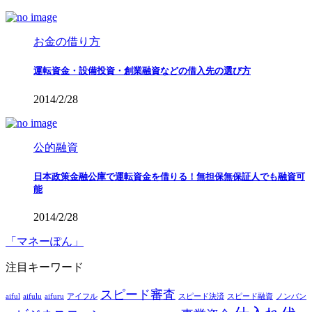
お金の借り方
運転資金・設備投資・創業融資などの借入先の選び方
2014/2/28
公的融資
日本政策金融公庫で運転資金を借りる！無担保無保証人でも融資可
能
2014/2/28
「マネーぽん」
注目キーワード
スピード審査
aiful
aifulu
aifuru
アイフル
スピード決済
スピード融資
ノンバン