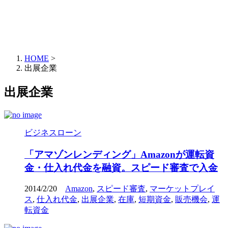
HOME
>
出展企業
出展企業
ビジネスローン
「アマゾンレンディング」Amazonが運転資
金・仕入れ代金を融資。スピード審査で入金
2014/2/20
Amazon
,
スピード審査
,
マーケットプレイ
ス
,
仕入れ代金
,
出展企業
,
在庫
,
短期資金
,
販売機会
,
運
転資金