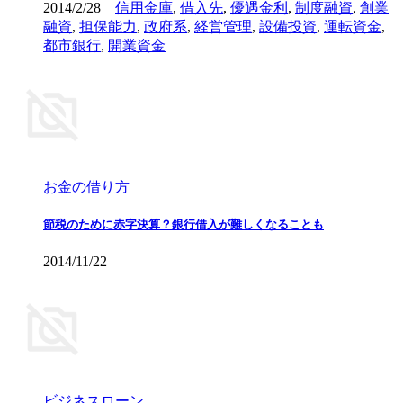
2014/2/28
信用金庫
,
借入先
,
優遇金利
,
制度融資
,
創業
融資
,
担保能力
,
政府系
,
経営管理
,
設備投資
,
運転資金
,
都市銀行
,
開業資金
お金の借り方
節税のために赤字決算？銀行借入が難しくなることも
2014/11/22
ビジネスローン