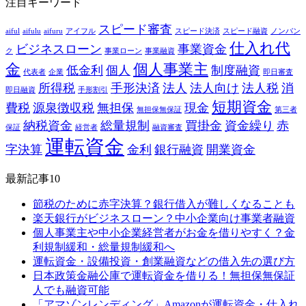
注目キーワード
スピード審査
aiful
aifulu
aifuru
アイフル
スピード決済
スピード融資
ノンバン
仕入れ代
ビジネスローン
事業資金
ク
事業ローン
事業融資
金
個人事業主
低金利
個人
制度融資
代表者
企業
即日審査
所得税
手形決済
法人
法人向け
法人税
消
即日融資
手形割引
短期資金
費税
源泉徴収税
無担保
現金
無担保無保証
第三者
納税資金
総量規制
買掛金
資金繰り
赤
保証
経営者
融資審査
運転資金
字決算
金利
銀行融資
開業資金
最新記事10
節税のために赤字決算？銀行借入が難しくなることも
楽天銀行がビジネスローン？中小企業向け事業者融資
個人事業主や中小企業経営者がお金を借りやすく？金
利規制緩和・総量規制緩和へ
運転資金・設備投資・創業融資などの借入先の選び方
日本政策金融公庫で運転資金を借りる！無担保無保証
人でも融資可能
「アマゾンレンディング」Amazonが運転資金・仕入れ