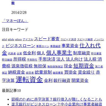
能
2014/2/28
「マネーぽん」
注目キーワード
スピード審査
aiful
aifulu
aifuru
アイフル
スピード決済
スピード融資
ノンバン
仕入れ代
ビジネスローン
事業資金
ク
事業ローン
事業融資
金
個人事業主
低金利
個人
制度融資
代表者
企業
即日審査
所得税
手形決済
法人
法人向け
法人税
消
即日融資
手形割引
短期資金
費税
源泉徴収税
無担保
現金
無担保無保証
第三者
納税資金
総量規制
買掛金
資金繰り
赤
保証
経営者
融資審査
運転資金
字決算
金利
銀行融資
開業資金
最新記事10
節税のために赤字決算？銀行借入が難しくなることも
楽天銀行がビジネスローン？中小企業向け事業者融資