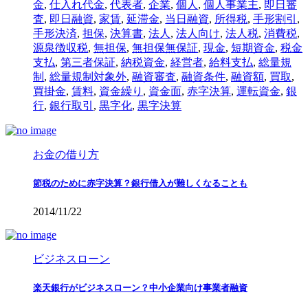
金
,
仕入れ代金
,
代表者
,
企業
,
個人
,
個人事業主
,
即日審
査
,
即日融資
,
家賃
,
延滞金
,
当日融資
,
所得税
,
手形割引
,
手形決済
,
担保
,
決算書
,
法人
,
法人向け
,
法人税
,
消費税
,
源泉徴収税
,
無担保
,
無担保無保証
,
現金
,
短期資金
,
税金
支払
,
第三者保証
,
納税資金
,
経営者
,
給料支払
,
総量規
制
,
総量規制対象外
,
融資審査
,
融資条件
,
融資額
,
買取
,
買掛金
,
賃料
,
資金繰り
,
資金面
,
赤字決算
,
運転資金
,
銀
行
,
銀行取引
,
黒字化
,
黒字決算
お金の借り方
節税のために赤字決算？銀行借入が難しくなることも
2014/11/22
ビジネスローン
楽天銀行がビジネスローン？中小企業向け事業者融資