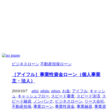
ビジネスローン
不動産担保ローン
［アイフル］事業性資金ローン（個人事業
主・法人）
2010/10/7
aiful
,
aifulu
,
aifuru
,
お金
,
アイフル
,
キャッシ
ュ
,
キャッシュフロー
,
スピード審査
,
スピード決済
,
ス
ピード融資
,
ノンバンク
,
ビジネスローン
,
リース会社
,
不動産担保
,
事業ローン
,
事業性資金
,
事業融資
,
事業資