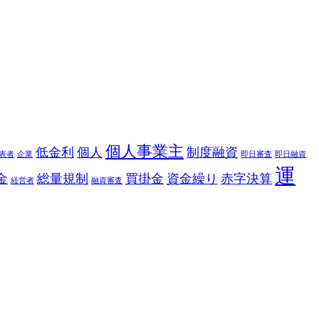
個人事業主
低金利
個人
制度融資
表者
企業
即日審査
即日融資
運
金
総量規制
買掛金
資金繰り
赤字決算
経営者
融資審査