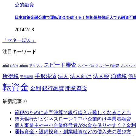
公的融資
日本政策金融公庫で運転資金を借りる！無担保無保証人でも融資可
2014/2/28
「マネーぽん」
注目キーワード
スピード審査
aiful
aifulu
aifuru
アイフル
スピード決済
スピード融資
ノンバン
所得税
手形決済
法人
法人向け
法人税
消費税
源
手形割引
転資金
金利
銀行融資
開業資金
最新記事10
節税のために赤字決算？銀行借入が難しくなることも
楽天銀行がビジネスローン？中小企業向け事業者融資
個人事業主や中小企業経営者がお金を借りやすく？金利
運転資金・設備投資・創業融資などの借入先の選び方