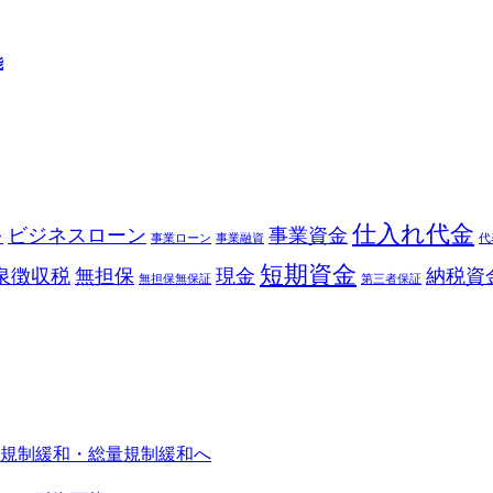
能
仕入れ代金
ビジネスローン
事業資金
ク
事業ローン
事業融資
代
短期資金
泉徴収税
無担保
現金
納税資
無担保無保証
第三者保証
規制緩和・総量規制緩和へ