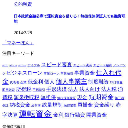
公的融資
日本政策金融公庫で運転資金を借りる！無担保無保証人でも融資可
能
2014/2/28
「マネーぽん」
注目キーワード
スピード審査
aiful
aifulu
aifuru
アイフル
スピード決済
スピード融資
ノンバン
仕入れ代
ビジネスローン
事業資金
ク
事業ローン
事業融資
金
個人事業主
低金利
個人
制度融資
代表者
企業
即日審査
所得税
手形決済
法人
法人向け
法人税
消
即日融資
手形割引
短期資金
費税
源泉徴収税
無担保
現金
無担保無保証
第三者
納税資金
総量規制
買掛金
資金繰り
赤
保証
経営者
融資審査
運転資金
字決算
金利
銀行融資
開業資金
最新記事10