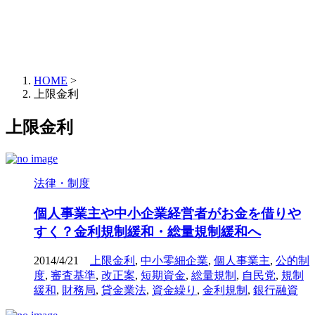
HOME
>
上限金利
上限金利
法律・制度
個人事業主や中小企業経営者がお金を借りや
すく？金利規制緩和・総量規制緩和へ
2014/4/21
上限金利
,
中小零細企業
,
個人事業主
,
公的制
度
,
審査基準
,
改正案
,
短期資金
,
総量規制
,
自民党
,
規制
緩和
,
財務局
,
貸金業法
,
資金繰り
,
金利規制
,
銀行融資