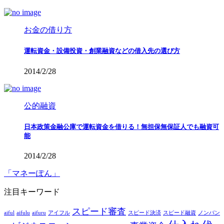
お金の借り方
運転資金・設備投資・創業融資などの借入先の選び方
2014/2/28
公的融資
日本政策金融公庫で運転資金を借りる！無担保無保証人でも融資可
能
2014/2/28
「マネーぽん」
注目キーワード
スピード審査
aiful
aifulu
aifuru
アイフル
スピード決済
スピード融資
ノンバン