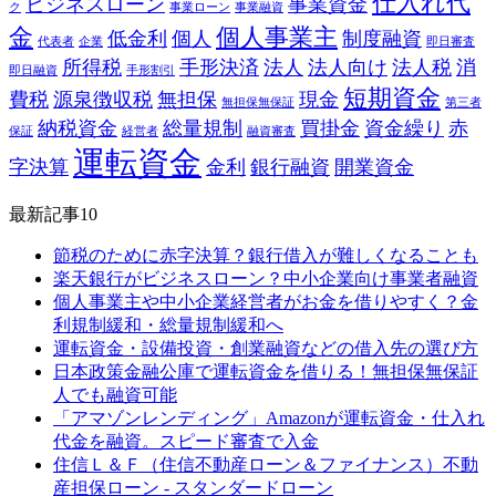
仕入れ代
ビジネスローン
事業資金
ク
事業ローン
事業融資
金
個人事業主
低金利
個人
制度融資
代表者
企業
即日審査
所得税
手形決済
法人
法人向け
法人税
消
即日融資
手形割引
短期資金
費税
源泉徴収税
無担保
現金
無担保無保証
第三者
納税資金
総量規制
買掛金
資金繰り
赤
保証
経営者
融資審査
運転資金
字決算
金利
銀行融資
開業資金
最新記事10
節税のために赤字決算？銀行借入が難しくなることも
楽天銀行がビジネスローン？中小企業向け事業者融資
個人事業主や中小企業経営者がお金を借りやすく？金
利規制緩和・総量規制緩和へ
運転資金・設備投資・創業融資などの借入先の選び方
日本政策金融公庫で運転資金を借りる！無担保無保証
人でも融資可能
「アマゾンレンディング」Amazonが運転資金・仕入れ
代金を融資。スピード審査で入金
住信Ｌ＆Ｆ（住信不動産ローン＆ファイナンス）不動
産担保ローン - スタンダードローン