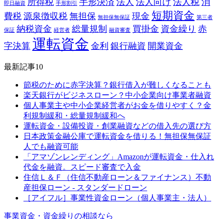
所得税
手形決済
法人
法人向け
法人税
消
即日融資
手形割引
短期資金
費税
源泉徴収税
無担保
現金
無担保無保証
第三者
納税資金
総量規制
買掛金
資金繰り
赤
保証
経営者
融資審査
運転資金
字決算
金利
銀行融資
開業資金
最新記事10
節税のために赤字決算？銀行借入が難しくなることも
楽天銀行がビジネスローン？中小企業向け事業者融資
個人事業主や中小企業経営者がお金を借りやすく？金
利規制緩和・総量規制緩和へ
運転資金・設備投資・創業融資などの借入先の選び方
日本政策金融公庫で運転資金を借りる！無担保無保証
人でも融資可能
「アマゾンレンディング」Amazonが運転資金・仕入れ
代金を融資。スピード審査で入金
住信Ｌ＆Ｆ（住信不動産ローン＆ファイナンス）不動
産担保ローン - スタンダードローン
［アイフル］事業性資金ローン（個人事業主・法人）
事業資金・資金繰りの相談なら