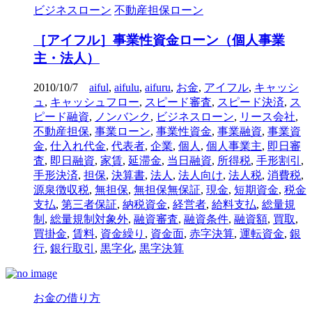
ビジネスローン
不動産担保ローン
［アイフル］事業性資金ローン（個人事業
主・法人）
2010/10/7
aiful
,
aifulu
,
aifuru
,
お金
,
アイフル
,
キャッシ
ュ
,
キャッシュフロー
,
スピード審査
,
スピード決済
,
ス
ピード融資
,
ノンバンク
,
ビジネスローン
,
リース会社
,
不動産担保
,
事業ローン
,
事業性資金
,
事業融資
,
事業資
金
,
仕入れ代金
,
代表者
,
企業
,
個人
,
個人事業主
,
即日審
査
,
即日融資
,
家賃
,
延滞金
,
当日融資
,
所得税
,
手形割引
,
手形決済
,
担保
,
決算書
,
法人
,
法人向け
,
法人税
,
消費税
,
源泉徴収税
,
無担保
,
無担保無保証
,
現金
,
短期資金
,
税金
支払
,
第三者保証
,
納税資金
,
経営者
,
給料支払
,
総量規
制
,
総量規制対象外
,
融資審査
,
融資条件
,
融資額
,
買取
,
買掛金
,
賃料
,
資金繰り
,
資金面
,
赤字決算
,
運転資金
,
銀
行
,
銀行取引
,
黒字化
,
黒字決算
お金の借り方