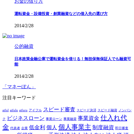
お金の借り方
運転資金・設備投資・創業融資などの借入先の選び方
2014/2/28
公的融資
日本政策金融公庫で運転資金を借りる！無担保無保証人でも融資可
能
2014/2/28
「マネーぽん」
注目キーワード
スピード審査
aiful
aifulu
aifuru
アイフル
スピード決済
スピード融資
ノンバン
仕入れ代
ビジネスローン
事業資金
ク
事業ローン
事業融資
金
個人事業主
低金利
個人
制度融資
代表者
企業
即日審査