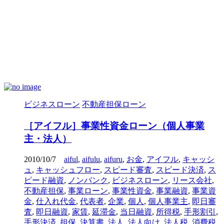
ビジネスローン
不動産担保ローン
［アイフル］事業性資金ローン（個人事業
主・法人）
2010/10/7
aiful
,
aifulu
,
aifuru
,
お金
,
アイフル
,
キャッシ
ュ
,
キャッシュフロー
,
スピード審査
,
スピード決済
,
ス
ピード融資
,
ノンバンク
,
ビジネスローン
,
リース会社
,
不動産担保
,
事業ローン
,
事業性資金
,
事業融資
,
事業資
金
,
仕入れ代金
,
代表者
,
企業
,
個人
,
個人事業主
,
即日審
査
,
即日融資
,
家賃
,
延滞金
,
当日融資
,
所得税
,
手形割引
,
手形決済
,
担保
,
決算書
,
法人
,
法人向け
,
法人税
,
消費税
,