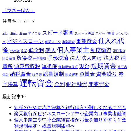
2014/2/28
「マネーぽん」
注目キーワード
スピード審査
aiful
aifulu
aifuru
アイフル
スピード決済
スピード融資
ノンバン
仕入れ代
ビジネスローン
事業資金
ク
事業ローン
事業融資
金
個人事業主
低金利
個人
制度融資
代表者
企業
即日審査
所得税
手形決済
法人
法人向け
法人税
消
即日融資
手形割引
短期資金
費税
源泉徴収税
無担保
現金
無担保無保証
第三者
納税資金
総量規制
買掛金
資金繰り
赤
保証
経営者
融資審査
運転資金
字決算
金利
銀行融資
開業資金
最新記事10
節税のために赤字決算？銀行借入が難しくなることも
楽天銀行がビジネスローン？中小企業向け事業者融資
個人事業主や中小企業経営者がお金を借りやすく？金
利規制緩和・総量規制緩和へ