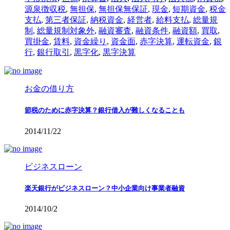
源泉徴収税
,
無担保
,
無担保無保証
,
現金
,
短期資金
,
税金
支払
,
第三者保証
,
納税資金
,
経営者
,
給料支払
,
総量規
制
,
総量規制対象外
,
融資審査
,
融資条件
,
融資額
,
買取
,
買掛金
,
賃料
,
資金繰り
,
資金面
,
赤字決算
,
運転資金
,
銀
行
,
銀行取引
,
黒字化
,
黒字決算
お金の借り方
節税のために赤字決算？銀行借入が難しくなることも
2014/11/22
ビジネスローン
楽天銀行がビジネスローン？中小企業向け事業者融資
2014/10/2